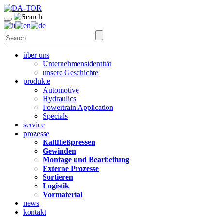
über uns
Unternehmensidentität
unsere Geschichte
produkte
Automotive
Hydraulics
Powertrain Application
Specials
service
prozesse
Kaltfließpressen
Gewinden
Montage und Bearbeitung
Externe Prozesse
Sortieren
Logistik
Vormaterial
news
kontakt